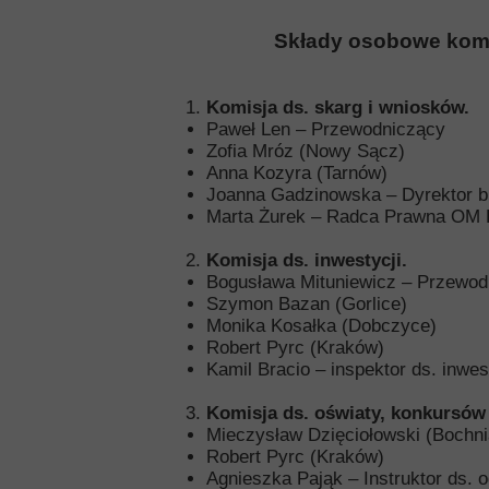
Składy osobowe kom
Komisje 
Kolegia Preze
Komisja ds. skarg i wniosków.
Paweł Len – Przewodniczący
ROD w Okręgu 
Zofia Mróz (Nowy Sącz)
Anna Kozyra (Tarnów)
Uc
Joanna Gadzinowska – Dyrektor 
Marta Żurek – Radca Prawna OM
Ośrodki Fina
Komisja ds. inwestycji.
Bogusława Mituniewicz – Przewod
Dok
Szymon Bazan (Gorlice)
Monika Kosałka (Dobczyce)
Robert Pyrc (Kraków)
Kamil Bracio – inspektor ds. inw
Komisja ds. oświaty, konkursów i
Mieczysław Dzięciołowski (Bochni
Robert Pyrc (Kraków)
Agnieszka Pająk – Instruktor ds