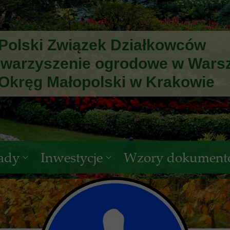
i Związek Działkowców
rzyszenie ogrodowe w Wars
 Małopolski w Krakowie
ady
Inwestycje
Wzory dokumen
a Małopolski PZD w Krakowie
dnicze
Czasowe zajęcia terenu - INW 1 i IN
ąd Małopolski PZD w Krakowie
awne
Służebność przesyłu
sja Rewizyjna PZD w Krakowie
Dotacje