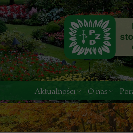
Polsk
stowa
Okręg
Aktualności
O nas
Por
ARiMR
Okręgowa Rad
ogro
Okręgowy Zarz
pr
Okręgowa Komi