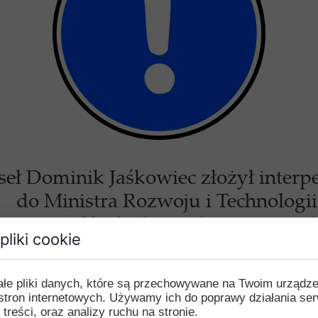
omisje problemowe
Przetargi i zapytania ofertowe
 Prezesów Zarządów ROD
kręgu Małopolskim PZD
Uchwały
ki Finansowo-Księgowe
seł Dominik Jaśkowiec złożył interpe
Dokumenty
do Ministra Rozwoju i Technologii
a w profilu funkcjonalnym wszystki
pliki cookie
ządzania ogólnych planów zagospo
ego przeznaczenia terenu ogrodów
ałe pliki danych, które są przechowywane na Twoim urządz
stron internetowych. Używamy ich do poprawy działania ser
ę do Ministra Rozwoju i Technologii w sprawie dopuszc
 treści, oraz analizy ruchu na stronie.
zania ogólnych planów zagospodarowania przestrzenne