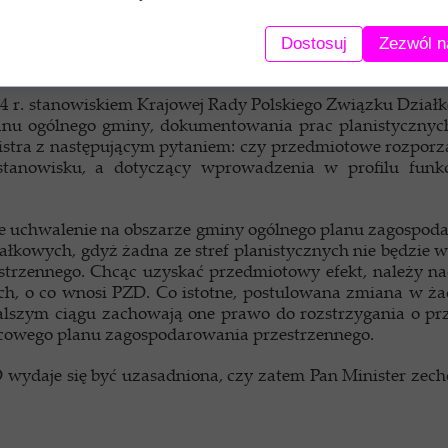
Dostosuj
Zezwól n
4 r. stanowiskiem Krajowej Rady Polskiego Związku Dzia
lanu ogólnego gminy, dokumentowania prac planistycznyc
tra z następującym pytaniem: czy przedmiotowe rozporząd
tanowisku, a dotyczący wprowadzenia w profilu funkcj
że uchwalenie na obszarze gminy ogólnego planu zagospoda
iałkowych, gdyż żadna ze stref planistycznych nie będzie
trzennego. Chcąc uzyskać przedmiotowy efekt, należy na
ch, o co wnosi PZD. Co istotne, postulowana zmiana w ż
dalszym ciągu zachowają one prawo do rozstrzygania o p
scowego planu zagospodarowania przestrzennego.
D wydaje się być uzasadniona, czy zatem Pan Minister zec