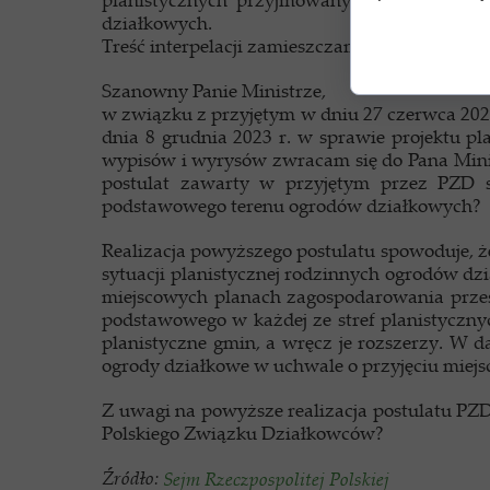
działkowych.
Treść interpelacji zamieszczamy poniżej:
Szanowny Panie Ministrze,
w związku z przyjętym w dniu 27 czerwca 202
dnia 8 grudnia 2023 r. w sprawie projektu p
wypisów i wyrysów zwracam się do Pana Minis
postulat zawarty w przyjętym przez PZD s
podstawowego terenu ogrodów działkowych?
Realizacja powyższego postulatu spowoduje, 
sytuacji planistycznej rodzinnych ogrodów dz
miejscowych planach zagospodarowania przes
podstawowego w każdej ze stref planistyczny
planistyczne gmin, a wręcz je rozszerzy. W 
ogrody działkowe w uchwale o przyjęciu miej
Z uwagi na powyższe realizacja postulatu PZ
Polskiego Związku Działkowców?
Źródło:
Sejm Rzeczpospolitej Polskiej