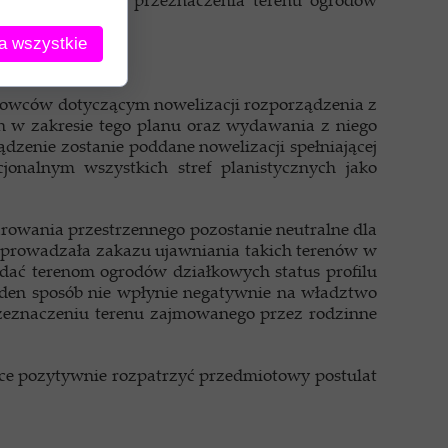
a wszystkie
łkowców dotyczącym nowelizacji rozporządzenia z
h w zakresie tego planu oraz wydawania z niego
zenie zostanie poddane nowelizacji spełniającej
onalnym wszystkich stref planistycznych jako
rowania przestrzennego pozostanie neutralne dla
 wprowadzała zakazu ujawniania takich terenów w
dać terenom ogrodów działkowych status profilu
aden sposób nie wpłynie negatywnie na władztwo
rzeznaczeniu terenu zajmowanego przez rodzinne
hce pozytywnie rozpatrzyć przedmiotowy postulat