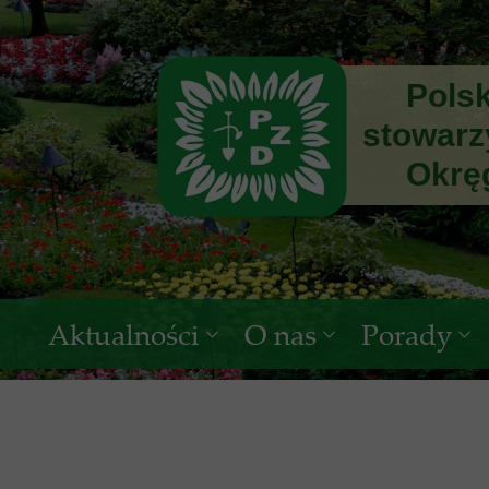
Polski Z
stowarzys
Okręg Ma
Aktualności
O nas
Porady
ARiMR
Okręgowa Rada Mało
ogrodnicze
Okręgowy Zarząd Mał
prawne
Okręgowa Komisja Re