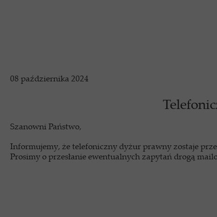
Komisje 
Kolegia Preze
ROD w Okręgu 
08 października 2024
Uc
Telefoni
Ośrodki Fina
Szanowni Państwo,
Dok
Informujemy, że telefoniczny dyżur prawny zostaje prze
Prosimy o przesłanie ewentualnych zapytań drogą mail